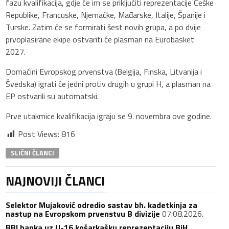
fazu kvalifikacija, gdje će im se priključiti reprezentacije Češke
Republike, Francuske, Njemačke, Mađarske, Italije, Španije i
Turske. Zatim će se formirati šest novih grupa, a po dvije
prvoplasirane ekipe ostvariti će plasman na Eurobasket
2027.
Domaćini Evropskog prvenstva (Belgija, Finska, Litvanija i
Švedska) igrati će jedni protiv drugih u grupi H, a plasman na
EP ostvarili su automatski.
Prve utakmice kvalifikacija igraju se 9. novembra ove godine.
Post Views:
816
SLIČNI ČLANCI
NAJNOVIJI ČLANCI
Selektor Mujaković odredio sastav bh. kadetkinja za
nastup na Evropskom prvenstvu B divizije
07.08.2026.
BBI banka uz U-16 košarkašku reprezentaciju BiH