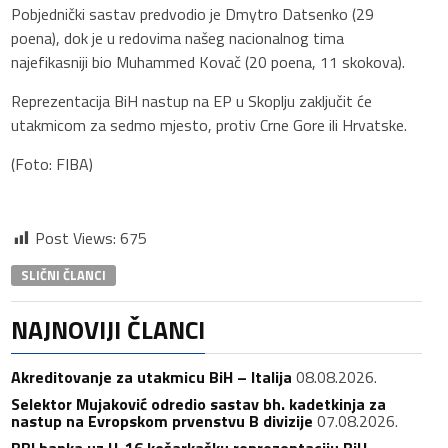
Pobjednički sastav predvodio je Dmytro Datsenko (29
poena), dok je u redovima našeg nacionalnog tima
najefikasniji bio Muhammed Kovač (20 poena, 11 skokova).
Reprezentacija BiH nastup na EP u Skoplju zaključit će
utakmicom za sedmo mjesto, protiv Crne Gore ili Hrvatske.
(Foto: FIBA)
Post Views:
675
SLIČNI ČLANCI
NAJNOVIJI ČLANCI
Akreditovanje za utakmicu BiH – Italija
08.08.2026.
Selektor Mujaković odredio sastav bh. kadetkinja za
nastup na Evropskom prvenstvu B divizije
07.08.2026.