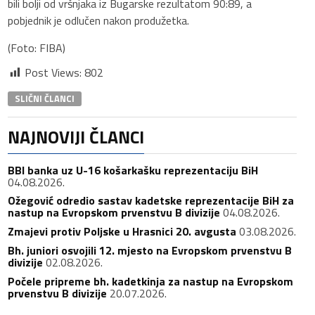
bili bolji od vršnjaka iz Bugarske rezultatom 90:89, a
pobjednik je odlučen nakon produžetka.
(Foto: FIBA)
Post Views:
802
SLIČNI ČLANCI
NAJNOVIJI ČLANCI
BBI banka uz U-16 košarkašku reprezentaciju BiH
04.08.2026.
Ožegović odredio sastav kadetske reprezentacije BiH za
nastup na Evropskom prvenstvu B divizije
04.08.2026.
Zmajevi protiv Poljske u Hrasnici 20. avgusta
03.08.2026.
Bh. juniori osvojili 12. mjesto na Evropskom prvenstvu B
divizije
02.08.2026.
Počele pripreme bh. kadetkinja za nastup na Evropskom
prvenstvu B divizije
20.07.2026.