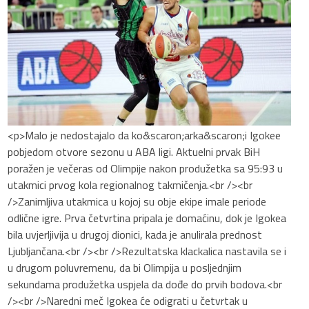
<p>Malo je nedostajalo da ko&scaron;arka&scaron;i Igokee
pobjedom otvore sezonu u ABA ligi. Aktuelni prvak BiH
poražen je večeras od Olimpije nakon produžetka sa 95:93 u
utakmici prvog kola regionalnog takmičenja.<br /><br
/>Zanimljiva utakmica u kojoj su obje ekipe imale periode
odlične igre. Prva četvrtina pripala je domaćinu, dok je Igokea
bila uvjerljivija u drugoj dionici, kada je anulirala prednost
Ljubljančana.<br /><br />Rezultatska klackalica nastavila se i
u drugom poluvremenu, da bi Olimpija u posljednjim
sekundama produžetka uspjela da dođe do prvih bodova.<br
/><br />Naredni meč Igokea će odigrati u četvrtak u