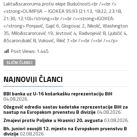
Lakta&scaron;ima protiv ekipe Budućnosti.<br /><br />
<strong>OLIMPIJA – IGOKEA 95:93 (21:13, 18:22, 23:18,
21:30, 12:10)</strong><br /><br /><strong>IGOKEA:
</strong> Ponjavić, Gajić 6, Glogovac 2, Nikolić, Washington
35, Milo&scaron;ević 19, Jevtović 4, Radivojević 8, Ljubičić 4,
&Scaron;ibalić 8, Vuković, Rikić 7.<br /><br /><br /></p>
Post Views:
1.445
SLIČNI ČLANCI
NAJNOVIJI ČLANCI
BBI banka uz U-16 košarkašku reprezentaciju BiH
04.08.2026.
Ožegović odredio sastav kadetske reprezentacije BiH za
nastup na Evropskom prvenstvu B divizije
04.08.2026.
Zmajevi protiv Poljske u Hrasnici 20. avgusta
03.08.2026.
Bh. juniori osvojili 12. mjesto na Evropskom prvenstvu B
divizije
02.08.2026.