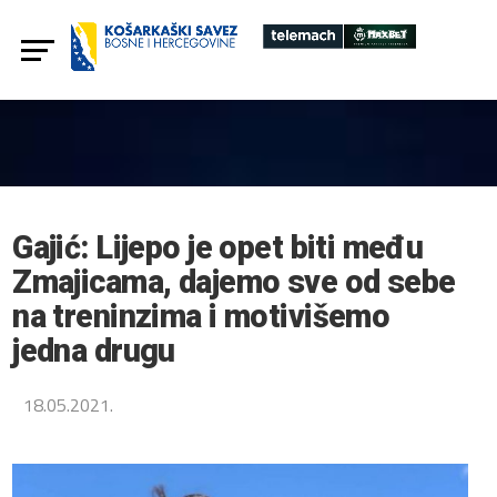
Gajić: Lijepo je opet biti među
Zmajicama, dajemo sve od sebe
na treninzima i motivišemo
jedna drugu
18.05.2021.