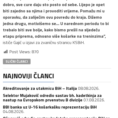
dobro, sve cure daju sto posto od sebe. Lijepo je opet
biti zajedno sa njima i provoditi vrijeme. Pomažu mi u
oporavku, da zaliječim ovu povredu do kraja. Dižemo
jedna drugu, motivišemo se… U narednom periodu to bi
trebalo biti sve bolje, kako bismo prešli na sljedeću
etapu priprema, odnosno više košarke na treninzima”,
ističe Gajić u izjavi za zvaničnu stranicu KSBiH.
Post Views:
870
SLIČNI ČLANCI
NAJNOVIJI ČLANCI
Akreditovanje za utakmicu BiH – Italija
08.08.2026.
Selektor Mujaković odredio sastav bh. kadetkinja za
nastup na Evropskom prvenstvu B divizije
07.08.2026.
BBI banka uz U-16 košarkašku reprezentaciju BiH
04.08.2026.