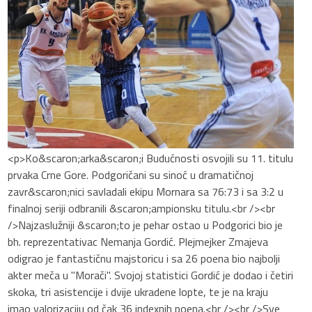
<p>Ko&scaron;arka&scaron;i Budućnosti osvojili su 11. titulu
prvaka Crne Gore. Podgoričani su sinoć u dramatičnoj
zavr&scaron;nici savladali ekipu Mornara sa 76:73 i sa 3:2 u
finalnoj seriji odbranili &scaron;ampionsku titulu.<br /><br
/>Najzaslužniji &scaron;to je pehar ostao u Podgorici bio je
bh. reprezentativac Nemanja Gordić. Plejmejker Zmajeva
odigrao je fantastičnu majstoricu i sa 26 poena bio najbolji
akter meča u "Morači". Svojoj statistici Gordić je dodao i četiri
skoka, tri asistencije i dvije ukradene lopte, te je na kraju
imao valorizaciju od čak 36 indexnih poena.<br /><br />Sve