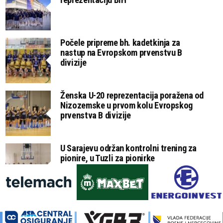
Počele pripreme bh. kadetkinja za
nastup na Evropskom prvenstvu B
divizije
Ženska U-20 reprezentacija poražena od
Nizozemske u prvom kolu Evropskog
prvenstva B divizije
U Sarajevu održan kontrolni trening za
pionire, u Tuzli za pionirke