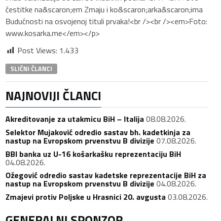
čestitke na&scaron;em Zmaju i ko&scaron;arka&scaron;ima
Budućnosti na osvojenoj tituli prvaka!<br /><br /><em>Foto:
www.kosarka.me</em></p>
Post Views:
1.433
SLIČNI ČLANCI
NAJNOVIJI ČLANCI
Akreditovanje za utakmicu BiH – Italija
08.08.2026.
Selektor Mujaković odredio sastav bh. kadetkinja za
nastup na Evropskom prvenstvu B divizije
07.08.2026.
BBI banka uz U-16 košarkašku reprezentaciju BiH
04.08.2026.
Ožegović odredio sastav kadetske reprezentacije BiH za
nastup na Evropskom prvenstvu B divizije
04.08.2026.
Zmajevi protiv Poljske u Hrasnici 20. avgusta
03.08.2026.
GENERALNI SPONZOR