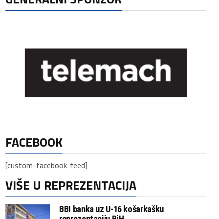
FACEBOOK
[custom-facebook-feed]
VIŠE U REPREZENTACIJA
BBI banka uz U-16 košarkašku
reprezentaciju BiH