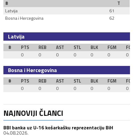
#
T
Latvija
61
Bosna i Hercegovina
62
Latvija
#
PTS
REB
AST
STL
BLK
FGM
FGA
0
0
0
0
0
0
0
Bosna i Hercegovina
#
PTS
REB
AST
STL
BLK
FGM
FGA
0
0
0
0
0
0
0
NAJNOVIJI ČLANCI
BBI banka uz U-16 košarkašku reprezentaciju BiH
04.08.2026.