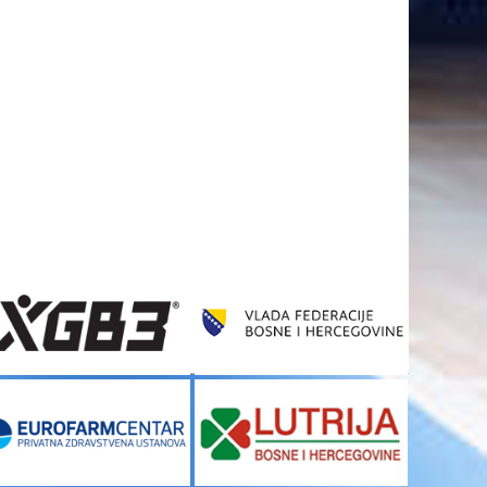
A
FT%
OFF
DEF
TO
PF
0
0
0
0
0
A
FT%
OFF
DEF
TO
PF
0
0
0
0
0