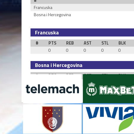
#
Francuska
Bosna i Hercegovina
Francuska
#
PTS
REB
AST
STL
BLK
0
0
0
0
0
Bosna i Hercegovina
#
PTS
REB
AST
STL
BLK
0
0
0
0
0