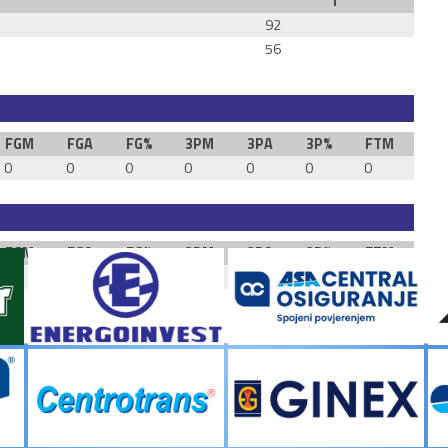
T
92
56
FGM
FGA
FG%
3PM
3PA
3P%
FTM
FT
0
0
0
0
0
0
0
0
FGM
FGA
FG%
3PM
3PA
3P%
FTM
FT
0
0
0
0
0
0
0
0