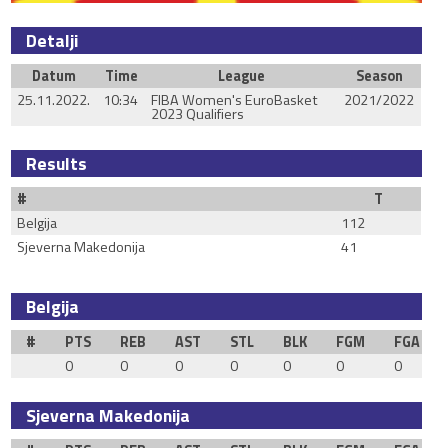
Detalji
Datum
Time
League
Season
25.11.2022.
10:34
FIBA Women's EuroBasket
2021/2022
2023 Qualifiers
Results
#
T
Belgija
112
Sjeverna Makedonija
41
Belgija
#
PTS
REB
AST
STL
BLK
FGM
FGA
0
0
0
0
0
0
0
Sjeverna Makedonija