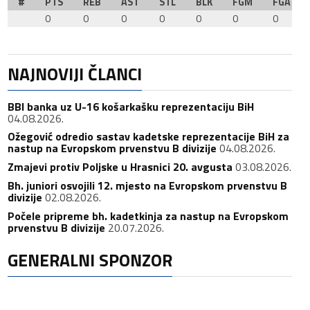
#
PTS
REB
AST
STL
BLK
FGM
FGA
0
0
0
0
0
0
0
NAJNOVIJI ČLANCI
BBI banka uz U-16 košarkašku reprezentaciju BiH
04.08.2026.
Ožegović odredio sastav kadetske reprezentacije BiH za
nastup na Evropskom prvenstvu B divizije
04.08.2026.
Zmajevi protiv Poljske u Hrasnici 20. avgusta
03.08.2026.
Bh. juniori osvojili 12. mjesto na Evropskom prvenstvu B
divizije
02.08.2026.
Počele pripreme bh. kadetkinja za nastup na Evropskom
prvenstvu B divizije
20.07.2026.
GENERALNI SPONZOR