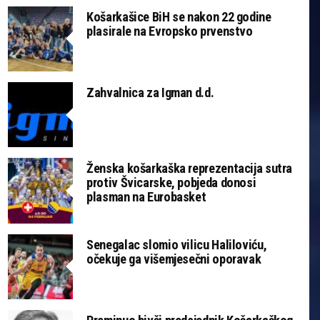
Košarkašice BiH se nakon 22 godine
plasirale na Evropsko prvenstvo
Zahvalnica za Igman d.d.
Ženska košarkaška reprezentacija sutra
protiv Švicarske, pobjeda donosi
plasman na Eurobasket
Senegalac slomio vilicu Haliloviću,
očekuje ga višemjesečni oporavak