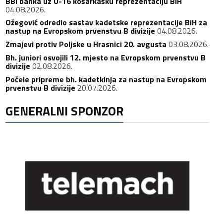
BBI banka uz U-16 košarkašku reprezentaciju BiH
04.08.2026.
Ožegović odredio sastav kadetske reprezentacije BiH za
nastup na Evropskom prvenstvu B divizije
04.08.2026.
Zmajevi protiv Poljske u Hrasnici 20. avgusta
03.08.2026.
Bh. juniori osvojili 12. mjesto na Evropskom prvenstvu B
divizije
02.08.2026.
Počele pripreme bh. kadetkinja za nastup na Evropskom
prvenstvu B divizije
20.07.2026.
GENERALNI SPONZOR