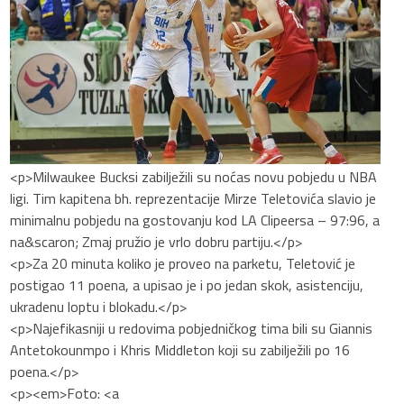
<p>Milwaukee Bucksi zabilježili su noćas novu pobjedu u NBA
ligi. Tim kapitena bh. reprezentacije Mirze Teletovića slavio je
minimalnu pobjedu na gostovanju kod LA Clipeersa – 97:96, a
na&scaron; Zmaj pružio je vrlo dobru partiju.</p>
<p>Za 20 minuta koliko je proveo na parketu, Teletović je
postigao 11 poena, a upisao je i po jedan skok, asistenciju,
ukradenu loptu i blokadu.</p>
<p>Najefikasniji u redovima pobjedničkog tima bili su Giannis
Antetokounmpo i Khris Middleton koji su zabilježili po 16
poena.</p>
<p><em>Foto: <a