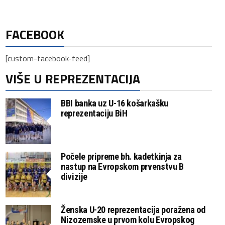
FACEBOOK
[custom-facebook-feed]
VIŠE U REPREZENTACIJA
BBI banka uz U-16 košarkašku
reprezentaciju BiH
Počele pripreme bh. kadetkinja za
nastup na Evropskom prvenstvu B
divizije
Ženska U-20 reprezentacija poražena od
Nizozemske u prvom kolu Evropskog