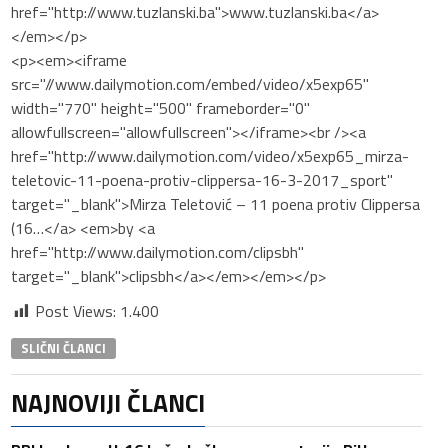
href="http://www.tuzlanski.ba">www.tuzlanski.ba</a>
</em></p>
<p><em><iframe
src="//www.dailymotion.com/embed/video/x5exp65"
width="770" height="500" frameborder="0"
allowfullscreen="allowfullscreen"></iframe><br /><a
href="http://www.dailymotion.com/video/x5exp65_mirza-
teletovic-11-poena-protiv-clippersa-16-3-2017_sport"
target="_blank">Mirza Teletović – 11 poena protiv Clippersa
(16…</a> <em>by <a
href="http://www.dailymotion.com/clipsbh"
target="_blank">clipsbh</a></em></em></p>
Post Views:
1.400
SLIČNI ČLANCI
NAJNOVIJI ČLANCI