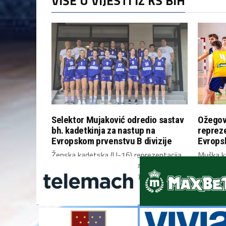
VIŠE U VIJESTI IZ KS BIH
Selektor Mujaković odredio sastav
Ožegov
bh. kadetkinja za nastup na
repreze
Evropskom prvenstvu B divizije
Evropsk
Ženska kadetska (U-16) reprezentacija
Muška k
Bosne i Hercegovine utakmicom protiv
Bosne i
Kipra u ponedjeljak (10. avgust)...
danas u S