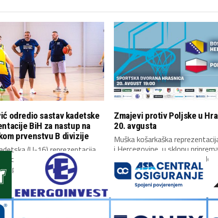
ić odredio sastav kadetske
Zmajevi protiv Poljske u Hra
ntacije BiH za nastup na
20. avgusta
om prvenstvu B divizije
Muška košarkaška reprezentaci
i Hercegovine, u sklopu priprem
adetska (U-16) reprezentacija
mečeve kvalifikacija za Mundobas
 Hercegovine otputovala je
koplje, gdje će...