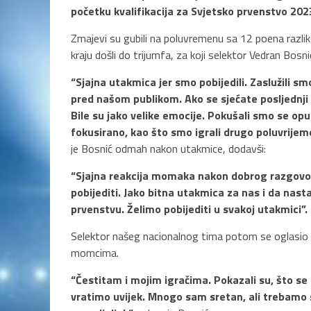
početku kvalifikacija za Svjetsko prvenstvo 2023.
Zmajevi su gubili na poluvremenu sa 12 poena razlike, 
kraju došli do trijumfa, za koji selektor Vedran Bosni
“Sjajna utakmica jer smo pobijedili. Zaslužili s
pred našom publikom. Ako se sjećate posljednji p
Bile su jako velike emocije. Pokušali smo se op
fokusirano, kao što smo igrali drugo poluvrijeme
je Bosnić odmah nakon utakmice, dodavši:
“Sjajna reakcija momaka nakon dobrog razgovor
pobijediti. Jako bitna utakmica za nas i da nas
prvenstvu. Želimo pobijediti u svakoj utakmici”.
Selektor našeg nacionalnog tima potom se oglasio i 
momcima.
“Čestitam i mojim igračima. Pokazali su, što se
vratimo uvijek. Mnogo sam sretan, ali trebamo s