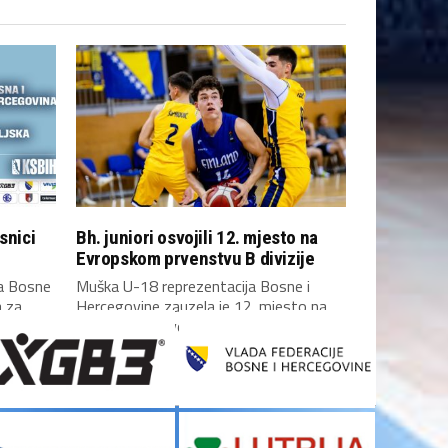
snici
Bh. juniori osvojili 12. mjesto na
Evropskom prvenstvu B divizije
ja Bosne
Muška U-18 reprezentacija Bosne i
a za
Hercegovine zauzela je 12. mjesto na
ket,...
Evropskom prvenstvu B...