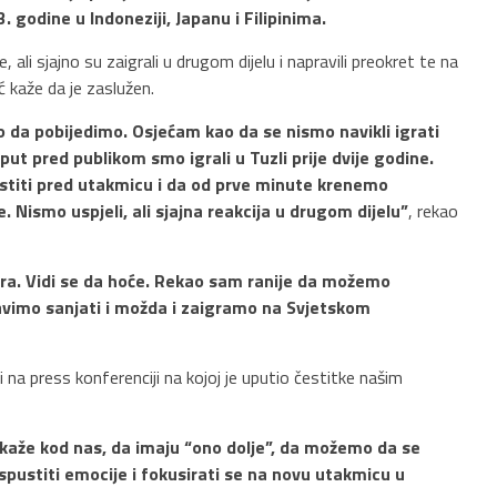
 godine u Indoneziji, Japanu i Filipinima.
ali sjajno su zaigrali u drugom dijelu i napravili preokret te na
ć kaže da je zaslužen.
mo da pobijedimo. Osjećam kao da se nismo navikli igrati
ut pred publikom smo igrali u Tuzli prije dvije godine.
ustiti pred utakmicu i da od prve minute krenemo
. Nismo uspjeli, ali sjajna reakcija u drugom dijelu”
, rekao
a. Vidi se da hoće. Rekao sam ranije da možemo
tavimo sanjati i možda i zaigramo na Svjetskom
na press konferenciji na kojoj je uputio čestitke našim
 kaže kod nas, da imaju “ono dolje”, da možemo da se
pustiti emocije i fokusirati se na novu utakmicu u