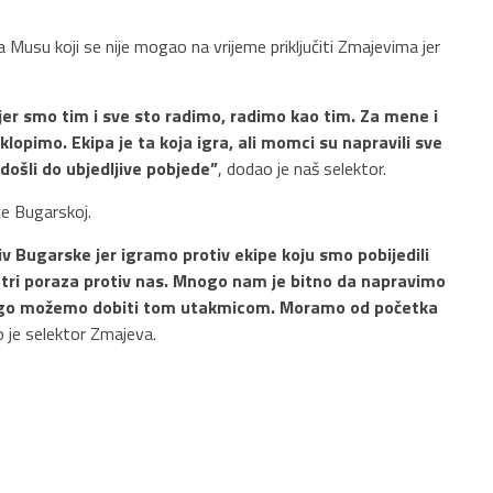
Musu koji se nije mogao na vrijeme priključiti Zmajevima jer
er smo tim i sve sto radimo, radimo kao tim. Za mene i
lopimo. Ekipa je ta koja igra, ali momci su napravili sve
 došli do ubjedljive pobjede”
, dodao je naš selektor.
e Bugarskoj.
iv Bugarske jer igramo protiv ekipe koju smo pobijedili
n tri poraza protiv nas. Mnogo nam je bitno da napravimo
nogo možemo dobiti tom utakmicom. Moramo od početka
o je selektor Zmajeva.