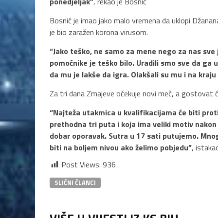
ponedjeljak”
, rekao je Bosnić
Bosnić je imao jako malo vremena da uklopi Džanana 
je bio zaražen korona virusom.
“Jako teško, ne samo za mene nego za nas sve j
pomoćnike je teško bilo. Uradili smo sve da ga uk
da mu je lakše da igra. Olakšali su mu i na kraju
Za tri dana Zmajeve očekuje novi meč, a gostovat ć
“Najteža utakmica u kvalifikacijama će biti prot
prethodna tri puta i koja ima veliki motiv nako
dobar oporavak. Sutra u 17 sati putujemo. M
biti na boljem nivou ako želimo pobjedu”
, istaka
Post Views:
936
SLIČNI ČLANCI