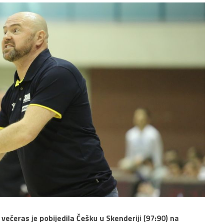
ečeras je pobijedila Češku u Skenderiji (97:90) na