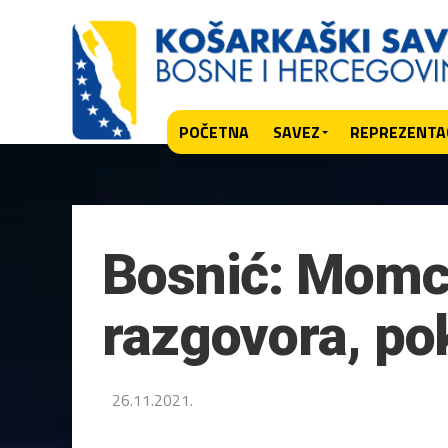
POČETNA
SAVEZ
REPREZENTAC
Bosnić: Momci
razgovora, pok
26.11.2021.