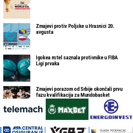
Zmajevi protiv Poljske u Hrasnici 20.
avgusta
Igokea m:tel saznala protivnike u FIBA
Ligi prvaka
Zmajevi porazom od Srbije okončali prvu
fazu kvalifikacija za Mundobasket