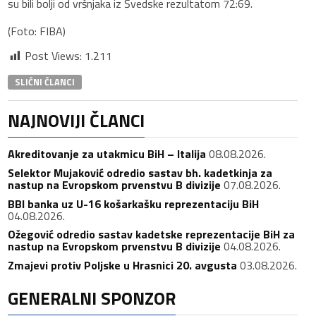
su bili bolji od vršnjaka iz Švedske rezultatom 72:69.
(Foto: FIBA)
Post Views:
1.211
SLIČNI ČLANCI
NAJNOVIJI ČLANCI
Akreditovanje za utakmicu BiH – Italija
08.08.2026.
Selektor Mujaković odredio sastav bh. kadetkinja za
nastup na Evropskom prvenstvu B divizije
07.08.2026.
BBI banka uz U-16 košarkašku reprezentaciju BiH
04.08.2026.
Ožegović odredio sastav kadetske reprezentacije BiH za
nastup na Evropskom prvenstvu B divizije
04.08.2026.
Zmajevi protiv Poljske u Hrasnici 20. avgusta
03.08.2026.
GENERALNI SPONZOR