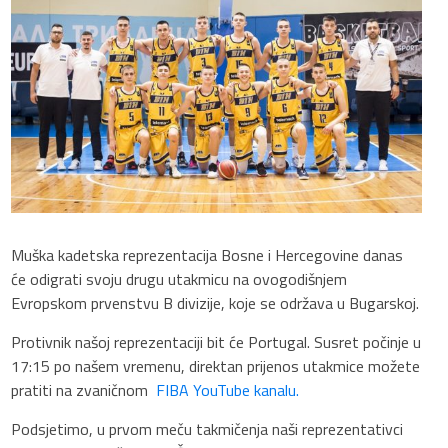
Muška kadetska reprezentacija Bosne i Hercegovine danas
će odigrati svoju drugu utakmicu na ovogodišnjem
Evropskom prvenstvu B divizije, koje se održava u Bugarskoj.
Protivnik našoj reprezentaciji bit će Portugal. Susret počinje u
17:15 po našem vremenu, direktan prijenos utakmice možete
pratiti na zvaničnom
FIBA YouTube kanalu.
Podsjetimo, u prvom meču takmičenja naši reprezentativci