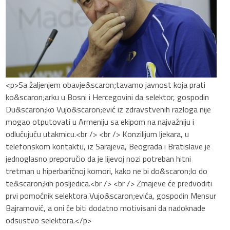
<p>Sa žaljenjem obavje&scaron;tavamo javnost koja prati
ko&scaron;arku u Bosni i Hercegovini da selektor, gospodin
Du&scaron;ko Vujo&scaron;ević iz zdravstvenih razloga nije
mogao otputovati u Armeniju sa ekipom na najvažniju i
odlučujuću utakmicu.<br /> <br /> Konzilijum ljekara, u
telefonskom kontaktu, iz Sarajeva, Beograda i Bratislave je
jednoglasno preporučio da je lijevoj nozi potreban hitni
tretman u hiperbaričnoj komori, kako ne bi do&scaron;lo do
te&scaron;kih posljedica.<br /> <br /> Zmajeve će predvoditi
prvi pomoćnik selektora Vujo&scaron;evića, gospodin Mensur
Bajramović, a oni će biti dodatno motivisani da nadoknade
odsustvo selektora.</p>