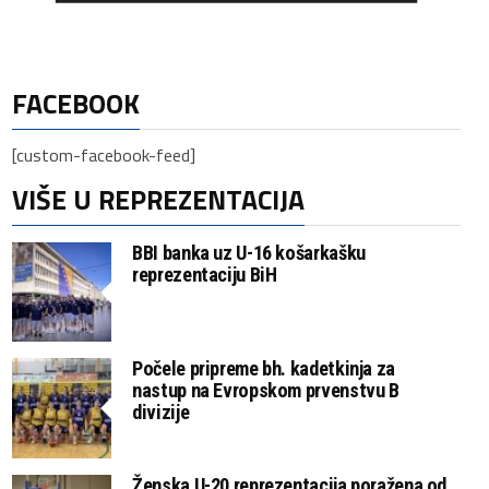
FACEBOOK
[custom-facebook-feed]
VIŠE U REPREZENTACIJA
BBI banka uz U-16 košarkašku
reprezentaciju BiH
Počele pripreme bh. kadetkinja za
nastup na Evropskom prvenstvu B
divizije
Ženska U-20 reprezentacija poražena od