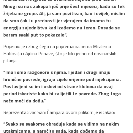
Mnogi su nas zakopali još prije šest mjeseci, kada su tek
žrijebane grupe. Ali, ja sam pozitivan, kao i uvijek, mislim
da smo čak i u prednosti jer vjerujem da imamo tu
energiju zajedništva kad izađemo na teren. Dosada se
barem svaki put to pokazalo”.
Pojasnio je i zbog čega na pripremama nema Miralema
Halilovića i Ajdina Penave, što je bilo jedno od novinarskih
pitanja.
“Imali smo razgovore s njima. I jedan i drugi imaju
hronične povrede, igraju cijelo vrijeme pod injekcijama.
Postavljeni su im i uslovi od strane klubova da ovaj
period iskoriste kako bi zaliječili te povrede. Zbog toga
neće moći da dođu.”
Reprezentativac Sani Čampara ovom prilikom je istakao:
“Svako se svakome obraduje kada se vidimo na nekim
utakmicama, a naročito sada, kada dođemo da