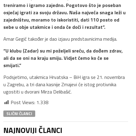
treniramo i igramo zajedno. Pogotovo što je poseban
osjećaj igrati za svoju državu. Naša najveća snaga leži u
zajedništvu, moramo to iskoristiti, dati 110 posto od
sebe u obje utakmice i onda će doći i rezultat”.
Amar Gegić također je dao izjavu predstavnicima medija.
“U klubu (Zadar) su mi poželjeli sreću, da dođem zdrav,
ali da se oni na kraju smiju. Vidjet ćemo ko će se
smijati.”
Podsjetimo, utakmica Hrvatska – BiH igra se 21. novembra
u Zagrebu, a tri dana kasnije Zmajevi će istog protivnika
ugostiti u dvorani Mirza Delibašić.
Post Views:
1.338
SLIČNI ČLANCI
NAJNOVIJI ČLANCI