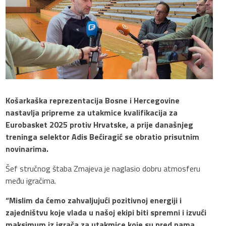
Košarkaška reprezentacija Bosne i Hercegovine
nastavlja pripreme za utakmice kvalifikacija za
Eurobasket 2025 protiv Hrvatske, a prije današnjeg
treninga selektor Adis Bećiragić se obratio prisutnim
novinarima.
Šef stručnog štaba Zmajeva je naglasio dobru atmosferu
među igračima.
“Mislim da ćemo zahvaljujući pozitivnoj energiji i
zajedništvu koje vlada u našoj ekipi biti spremni i izvući
maksimum iz igrača za utakmice koje su pred nama.