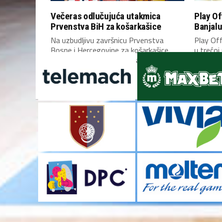
Večeras odlučujuća utakmica
Play Of
Prvenstva BiH za košarkašice
Banjalu
Na uzbudljivu završnicu Prvenstva
Play Off
Bosne i Hercegovine za košarkašice
u trećoj
večeras će biti stavljena tačka....
za...