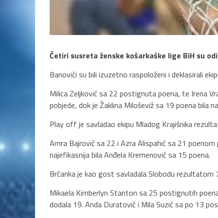
Četiri susreta ženske košarkaške lige BiH su od
Banovići su bili izuzetno raspoloženi i deklasirali e
Milica Zeljković sa 22 postignuta poena, te Irena Vr
pobjede, dok je Žaklina Miloševiž sa 19 poena bila naj
Play off je savladao ekipu Mladog Krajišnika rezult
Amra Bajrović sa 22 i Azra Alispahić sa 21 poenom 
najefikasnija bila Anđela Kremenović sa 15 poena.
Brčanka je kao gost savladala Slobodu rezultatom 
Mikaela Kimberlyn Stanton sa 25 postignutih poena b
dodala 19. Anda Duratović i Mila Suzić sa po 13 pos