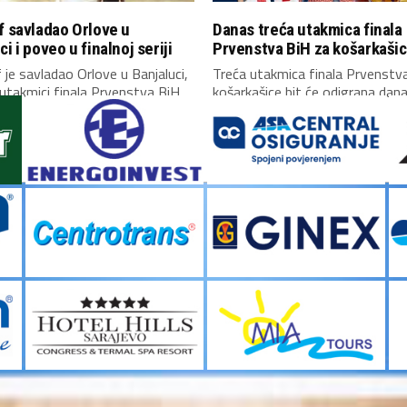
f savladao Orlove u
Danas treća utakmica finala
ci i poveo u finalnoj seriji
Prvenstva BiH za košarkaši
 je savladao Orlove u Banjaluci,
Treća utakmica finala Prvenstv
 utakmici finala Prvenstva BiH
košarkašice bit će odigrana dan
dvorani Obilićevo...