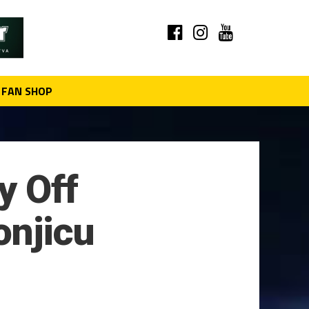
FAN SHOP
y Off
onjicu