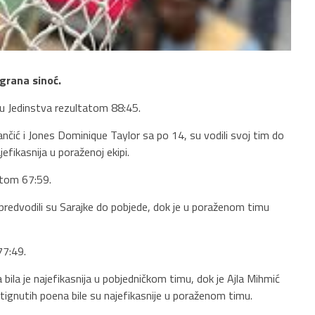
igrana sinoć.
kipu Jedinstva rezultatom 88:45.
ančić i Jones Dominique Taylor sa po 14, su vodili svoj tim do
efikasnija u poraženoj ekipi.
atom 67:59.
predvodili su Sarajke do pobjede, dok je u poraženom timu
77:49.
ila je najefikasnija u pobjedničkom timu, dok je Ajla Mihmić
tignutih poena bile su najefikasnije u poraženom timu.