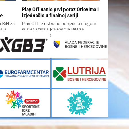
Play Off nanio prvi poraz Orlovima i
ce
izjednačio u finalnoj seriji
a BiH za
Play Off je ostvario pobjedu u drugom
as u
susretu finala Prvenstva BiH za
košarkašice protiv...