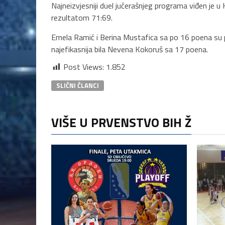
Najneizvjesniji duel jučerašnjeg programa viđen je u
rezultatom 71:69.
Emela Ramić i Berina Mustafica sa po 16 poena su p
najefikasnija bila Nevena Kokoruš sa 17 poena.
Post Views:
1.852
SLIČNI ČLANCI
VIŠE U PRVENSTVO BIH Ž