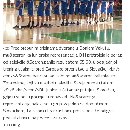
<p>Pred prepunim tribinama dvorane u Donjem Vakufu,
mu&scaron;ka juniorska reprezentacija BiH pretrpjela je poraz
od selekcije &Scaron;panije rezultatom 65:60, u posljednjoj
trening utakmici pred Evropsko prvenstvo u Slovačkoj.<br />
<br />&Scaron;panci su se tako revan&scaron;irali mladim
Zmajevima, koji su u subotu slavili u Sarajevu rezultatom
78:76.<br /><br />Bh. juniori u četvrtak putuju u Slovačku,
gdje u subotu počinje Eurobasket. Na&scaron;a
reprezentacija nalazi se u grupi zajedno sa domaćinom
Slovačkom, Latvijom i Francuskom, protiv koje će odigrati
prvu utakmicu na prvenstvu.</p>
<p><img