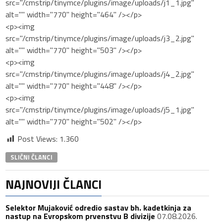
src="/cmstrip/tinymce/plugins/image/uploads/j1_1.jpg"
alt="" width="770" height="464" /></p>
<p><img
src="/cmstrip/tinymce/plugins/image/uploads/j3_2.jpg"
alt="" width="770" height="503" /></p>
<p><img
src="/cmstrip/tinymce/plugins/image/uploads/j4_2.jpg"
alt="" width="770" height="448" /></p>
<p><img
src="/cmstrip/tinymce/plugins/image/uploads/j5_1.jpg"
alt="" width="770" height="502" /></p>
Post Views:
1.360
SLIČNI ČLANCI
NAJNOVIJI ČLANCI
Selektor Mujaković odredio sastav bh. kadetkinja za
nastup na Evropskom prvenstvu B divizije
07.08.2026.