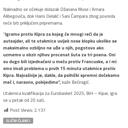
Naknadno se očekuje dolazak Džanana Muse i Amara
Alibegovića, dok Haris Delalić i Sani Čampara zbog povreda
neće biti priključeni pripremama.
“
Igramo protiv Kipra za kojeg će mnogi reći da je
autsajder, ali te utakmice uvijek nose klopku ukoliko se
maksimalno ozbiljno ne uđe u njih, pogotovo ako
uzmemo u obzir njihov procenat šuta za tri poena. Oni
su dugo bili izjednačeni u meču protiv Francuske, a i mi
smo imali problema u prvih 15 minuta utakmice protiv
Kipra. Najvažnije je, dakle, da psihički spremni dočekamo
meč i, naravno, pobijedimo”,
kaže Bećiragić.
Utakmica kvalifikacija za Eurobasket 2025, BiH – Kipar, igra
se u petak od 20 sati.
Post Views:
2.137
SLIČNI ČLANCI